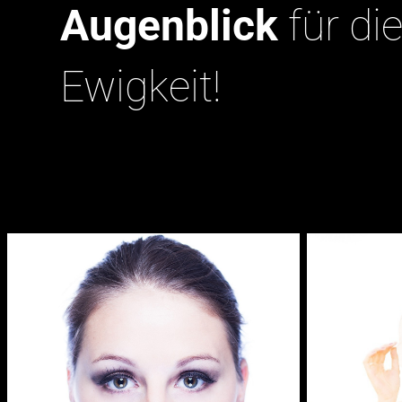
Augenblick
für di
Ewigkeit!